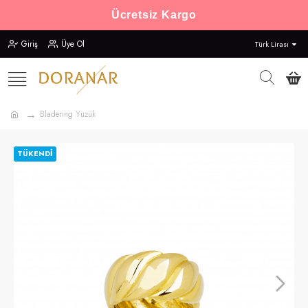
Ücretsiz Kargo
Giriş
Üye Ol
Türk Lirası
Bladering Yüzük
TÜKENDI