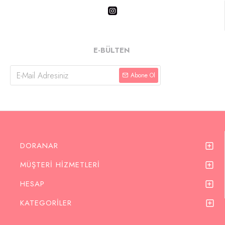
E-BÜLTEN
Abone Ol
DORANAR
MÜŞTERI HIZMETLERI
HESAP
KATEGORILER